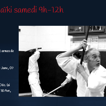
aïki samedi 9h-12h
t armes de
 Janv., 07
Déc. (si
 18 Avr.,