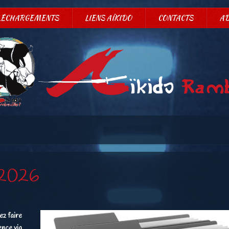
LÉCHARGEMENTS
LIENS AÏKIDO
CONTACTS
A
-2026
ez faire
ence via