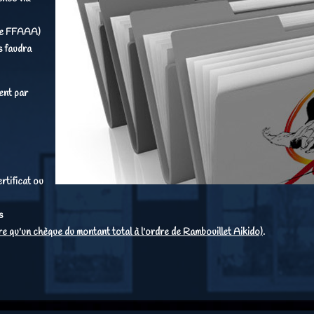
e FFAAA)
s faudra
ent par
rtificat ou
s
ire qu'un chèque du montant total à l'ordre de Rambouillet Aikido)
.