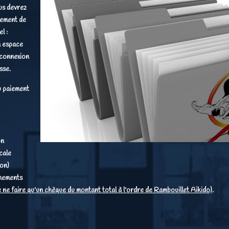
us devrez
lement de
el
:
 espace
 connexion
sse.
 paiement
on
cale
ion)
gnements
e ne faire qu'un chèque du montant total à l'ordre de Rambouillet Aikido)
.