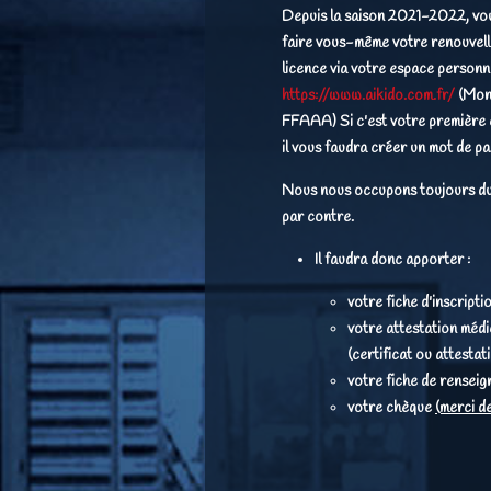
Depuis la saison 2021-2022, vo
faire vous-même votre renouvel
licence via votre espace personn
https://www.aikido.com.fr/
(Mon
FFAAA) Si c'est votre première
il vous faudra créer un mot de pa
Nous nous occupons toujours du
par contre.
Il faudra donc apporter :
votre fiche d'inscripti
votre attestation médi
(certificat ou attestat
votre fiche de rensei
votre chèque
(merci d