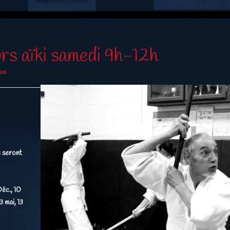
rs aïki samedi 9h-12h
ws
 seront
éc., 10
3 mai, 13